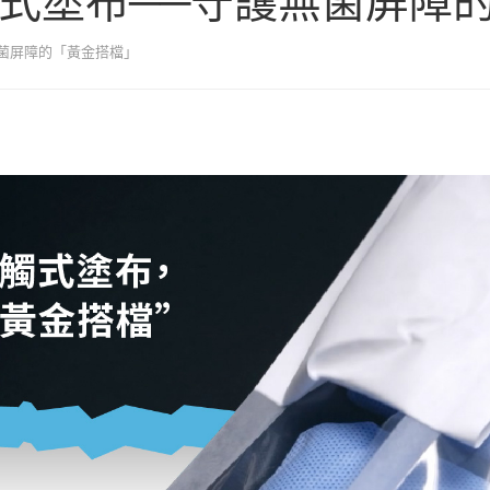
非接觸式塗布──守護無菌屏
護無菌屏障的「黃金搭檔」