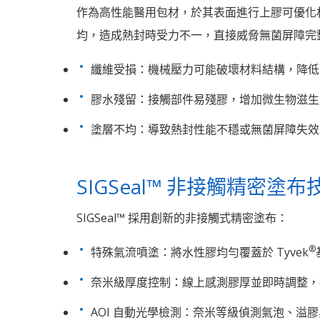
作為高性能醫用包材，於其表面進行上膠可優化材
均，造成熱封時受力不一，直接威脅無菌屏障完整
纖維受損：機械壓力可能破壞材料結構，降低
膠水殘留：接觸部件易殘膠，增加微生物滋生
塗層不均：導致熱封性能不穩或無菌屏障失效
SIGSeal™ 非接觸精密塗布技
SIGSeal™ 採用創新的非接觸式精密塗布：
®
特殊氣流噴塗：將水性膠均勻覆蓋於 Tyvek
奈米級厚度控制：線上感測膠厚並即時調整，
​ AOI 自動光學檢測：奈米等級偵測氣泡、