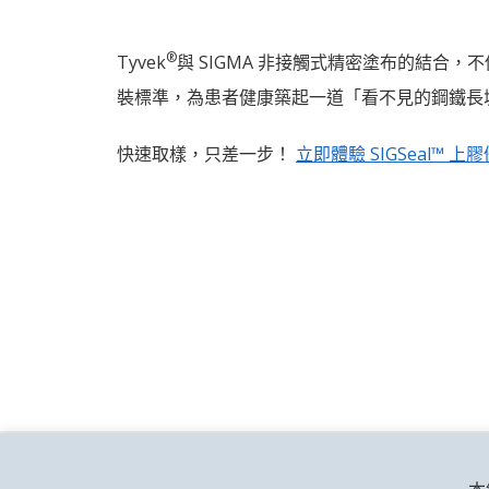
®
Tyvek
與 SIGMA 非接觸式精密塗布的結
裝標準，為患者健康築起一道「看不見的鋼鐵長城
快速取樣，只差一步！
立即體驗 SIGSeal™ 上
關於SIGMA
最新消息
下載專區
聯絡SI