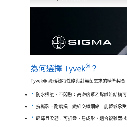
®
為何選擇 Tyvek
？​
Tyvek® 憑藉獨特性能與對無菌需求的精準契
防水透氣，不悶熱：高密度聚乙烯纖維結構可
抗撕裂、耐磨損：纖維交織網絡，能輕鬆承受
輕薄且柔韌：可折疊、易成形，適合複雜器械