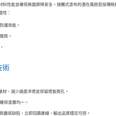
料性能並確保無菌屏障安全。​ 接觸式塗布的潛在風險​ 若採傳
性：​
防護效能。
風險。
。
術​
基材，減少過度滲透並保留透氣微孔。
確保塗層均一。
溢膠與露底缺陷，立即回饋產線，輸出品質穩定可控。