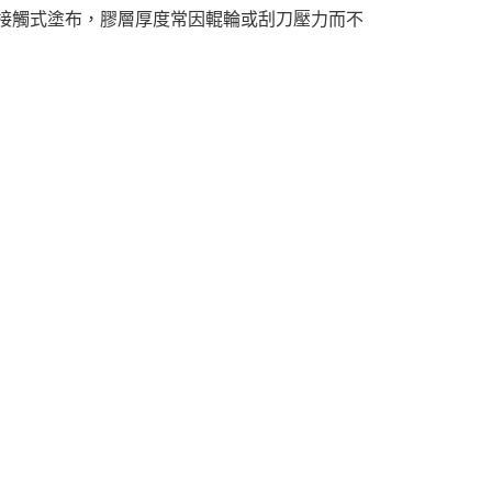
統接觸式塗布，膠層厚度常因輥輪或刮刀壓力而不