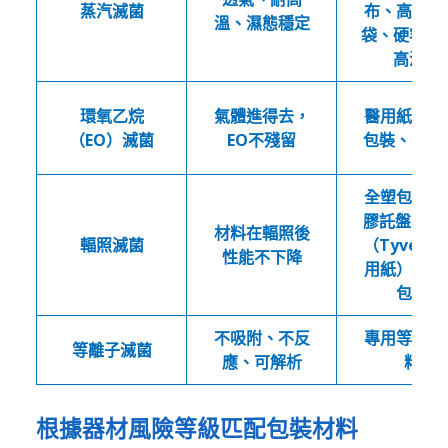
蒸汽滅菌
布、高溫紙
溫、濕態穩定
袋、硬容器(
高溫)
環氧乙烷
氣體進得去，
醫用紙、紙
（EO）滅菌
EO不殘留
包裝、Tyve
全塑包裝、
膠託盤 + 
材料在輻照後
輻照滅菌
（Tyvek、
性能不下降
用紙）、紙
包裝
不吸附、不反
專用等離子
等離子滅菌
應、可解析
料
根據器材風險等級匹配包裝材料