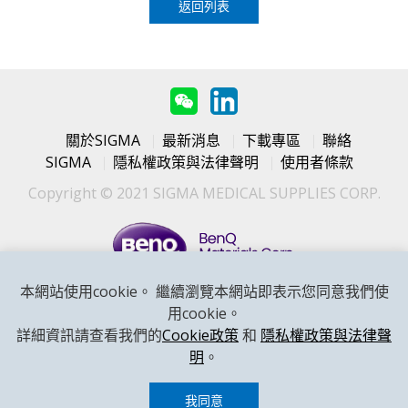
返回列表
關於SIGMA
最新消息
下載專區
聯絡
SIGMA
隱私權政策與法律聲明
使用者條款
Copyright © 2021 SIGMA MEDICAL SUPPLIES CORP.
本網站使用cookie。 繼續瀏覽本網站即表示您同意我們使
用cookie。
聯和醫療器材股份有限公司(明基材料關係企業)
詳細資訊請查看我們的
Cookie政策
和
隱私權政策與法律聲
Tel : 886-3-364-8880 分機 3520 / 3521
明
。
Fax : 886-3-364-8900
我同意
桃園市333403龜山區建國東路29號