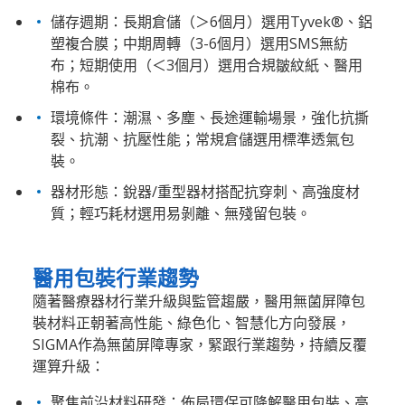
儲存週期：長期倉儲（＞6個月）選用Tyvek®、鋁
塑複合膜；中期周轉（3-6個月）選用SMS無紡
布；短期使用（＜3個月）選用合規皺紋紙、醫用
棉布。
環境條件：潮濕、多塵、長途運輸場景，強化抗撕
裂、抗潮、抗壓性能；常規倉儲選用標準透氣包
裝。
器材形態：銳器/重型器材搭配抗穿刺、高強度材
質；輕巧耗材選用易剝離、無殘留包裝。
醫用包裝行業趨勢
隨著醫療器材行業升級與監管趨嚴，醫用無菌屏障包
裝材料正朝著高性能、綠色化、智慧化方向發展，
SIGMA作為無菌屏障專家，緊跟行業趨勢，持續反覆
運算升級：
聚焦前沿材料研發：佈局環保可降解醫用包裝、高