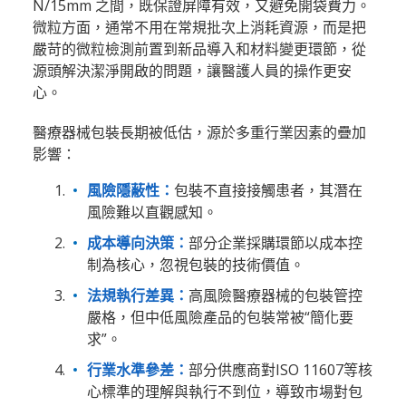
N/15mm 之間，既保證屏障有效，又避免開袋費力。
微粒方面，通常不用在常規批次上消耗資源，而是把
嚴苛的微粒檢測前置到新品導入和材料變更環節，從
源頭解決潔淨開啟的問題，讓醫護人員的操作更安
心。
醫療器械包裝長期被低估，源於多重行業因素的疊加
影響：
風險隱蔽性：
包裝不直接接觸患者，其潛在
風險難以直觀感知。
成本導向決策：
部分企業採購環節以成本控
制為核心，忽視包裝的技術價值。
法規執行差異：
高風險醫療器械的包裝管控
嚴格，但中低風險產品的包裝常被“簡化要
求”。
行業水準參差：
部分供應商對ISO 11607等核
心標準的理解與執行不到位，導致市場對包