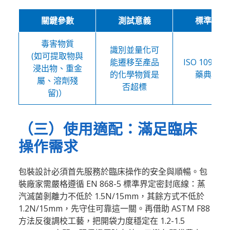
關鍵參數
測試意義
標準依據
毒害物質
識別並量化可
(如可提取物與
能遷移至產品
ISO 10993-1
浸出物、重金
的化學物質是
藥典要求
屬、溶劑殘
否超標
留)）
（三）使用適配：滿足臨床
操作需求
包裝設計必須首先服務於臨床操作的安全與順暢。包
裝廠家需嚴格遵循 EN 868-5 標準界定密封底線：蒸
汽滅菌剝離力不低於 1.5N/15mm，其餘方式不低於
1.2N/15mm，先守住可靠這一關。再借助 ASTM F88
方法反復調校工藝，把開袋力度穩定在 1.2-1.5