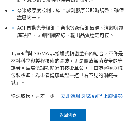
材，減少過度滲透並保留透氣微孔。
奈米級厚度控制：線上感測膠厚並即時調整，確保
塗層均一。
​ AOI 自動光學檢測：奈米等級偵測氣泡、溢膠與露
底缺陷，立即回饋產線，輸出品質穩定可控。
®
Tyvek
與 SIGMA 非接觸式精密塗布的結合，不僅是
材料科學與製程技術的突破，更是醫療無菌安全的守
護者。這場低調卻關鍵的技術革命，正重塑醫療器械
包裝標準，為患者健康築起一道「看不見的鋼鐵長
城」。​
快速取樣，只差一步！
立即體驗 SIGSeal™ 上膠優勢
返回列表