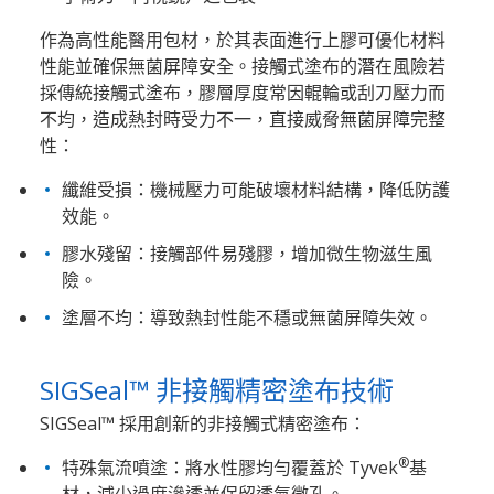
作為高性能醫用包材，於其表面進行上膠可優化材料
性能並確保無菌屏障安全。​ 接觸式塗布的潛在風險​ 若
採傳統接觸式塗布，膠層厚度常因輥輪或刮刀壓力而
不均，造成熱封時受力不一，直接威脅無菌屏障完整
性：​
纖維受損：機械壓力可能破壞材料結構，降低防護
效能。
膠水殘留：接觸部件易殘膠，增加微生物滋生風
險。
塗層不均：導致熱封性能不穩或無菌屏障失效。
SIGSeal™ 非接觸精密塗布技術​
SIGSeal™ 採用創新的非接觸式精密塗布：
®
特殊氣流噴塗：將水性膠均勻覆蓋於 Tyvek
基