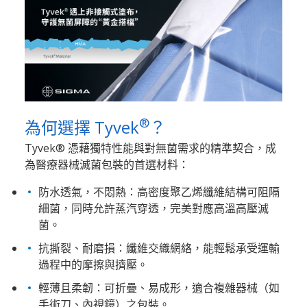
®
為何選擇 Tyvek
？​
Tyvek® 憑藉獨特性能與對無菌需求的精準契合，成
為醫療器械滅菌包裝的首選材料：​
防水透氣，不悶熱：高密度聚乙烯纖維結構可阻隔
細菌，同時允許蒸汽穿透，完美對應高溫高壓滅
菌。
抗撕裂、耐磨損：纖維交織網絡，能輕鬆承受運輸
過程中的摩擦與擠壓。
輕薄且柔韌：可折疊、易成形，適合複雜器械（如
手術刀、內視鏡）之包裝。​